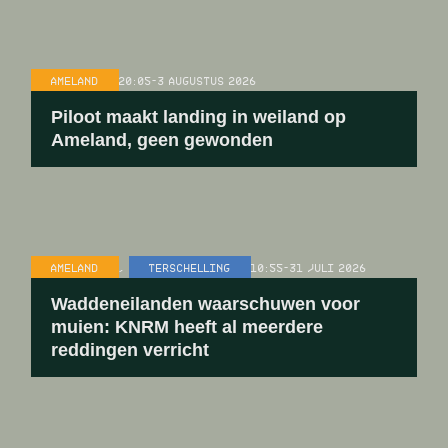
AMELAND
20:05
-
3 AUGUSTUS 2026
Piloot maakt landing in weiland op
Ameland, geen gewonden
AMELAND
,
TERSCHELLING
10:55
-
31 JULI 2026
Waddeneilanden waarschuwen voor
muien: KNRM heeft al meerdere
reddingen verricht