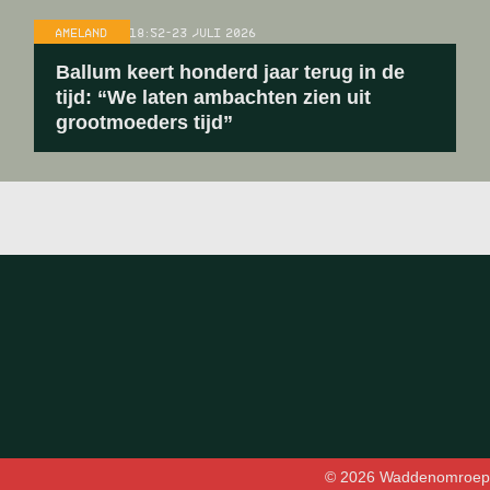
AMELAND
18:52
-
23 JULI 2026
Ballum keert honderd jaar terug in de
tijd: “We laten ambachten zien uit
grootmoeders tijd”
© 2026 Waddenomroep