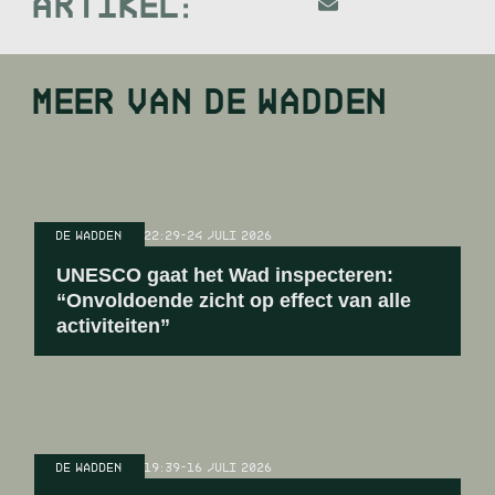
ARTIKEL:
MEER VAN
DE WADDEN
DE WADDEN
22:29
-
24 JULI 2026
UNESCO gaat het Wad inspecteren:
“Onvoldoende zicht op effect van alle
activiteiten”
DE WADDEN
19:39
-
16 JULI 2026