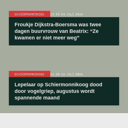
SCHIERMONNIKOOG
13:33
-
24 JULI 2026
Froukje Dijkstra-Boersma was twee
dagen buurvrouw van Beatrix: “Ze
kwamen er niet meer weg”
SCHIERMONNIKOOG
16:28
-
16 JULI 2026
Lepelaar op Schiermonnikoog dood
door vogelgriep, augustus wordt
spannende maand