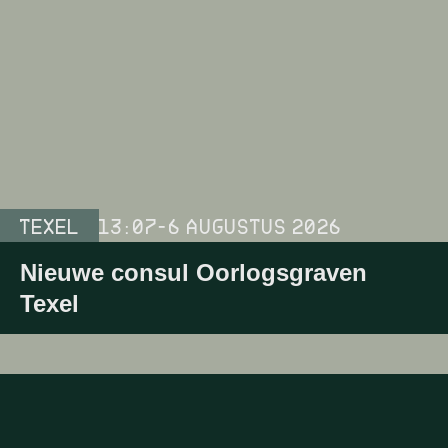
TEXEL
13:07
-
6 AUGUSTUS 2026
Nieuwe consul Oorlogsgraven
Texel