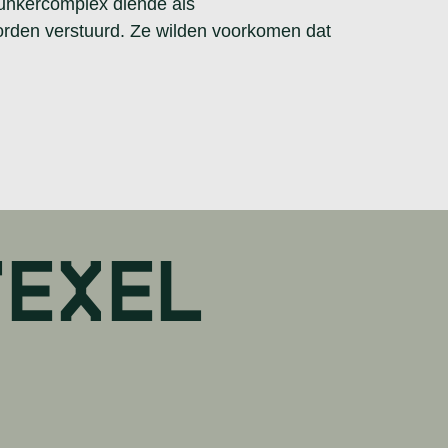
bunkercomplex diende als
orden verstuurd. Ze wilden voorkomen dat
TEXEL