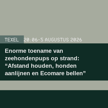
TEXEL
20:06
-
5 AUGUSTUS 2026
Enorme toename van
zeehondenpups op strand:
“Afstand houden, honden
aanlijnen en Ecomare bellen”