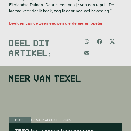
Eierlandse Duinen. Daar is een nestje van een tapuit. De
laatste keer dat ik keek, zag ik daar nog wel beweging.”
Beelden van de zeemeeuwen die de eieren opeten
DEEL DIT
ARTIKEL:
MEER VAN
TEXEL
TEXEL
12:53
-
7 AUGUSTUS 2026
TESO test nieuwe toegang voor