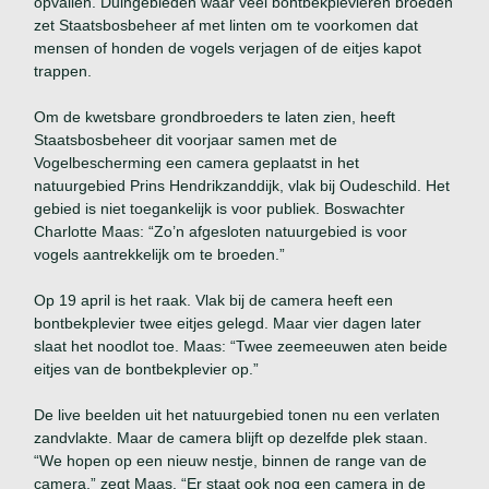
opvallen. Duingebieden waar veel bontbekplevieren broeden
zet Staatsbosbeheer af met linten om te voorkomen dat
mensen of honden de vogels verjagen of de eitjes kapot
trappen.
Om de kwetsbare grondbroeders te laten zien, heeft
Staatsbosbeheer dit voorjaar samen met de
Vogelbescherming een camera geplaatst in het
natuurgebied Prins Hendrikzanddijk, vlak bij Oudeschild. Het
gebied is niet toegankelijk is voor publiek. Boswachter
Charlotte Maas: “Zo’n afgesloten natuurgebied is voor
vogels aantrekkelijk om te broeden.”
Op 19 april is het raak. Vlak bij de camera heeft een
bontbekplevier twee eitjes gelegd. Maar vier dagen later
slaat het noodlot toe. Maas: “Twee zeemeeuwen aten beide
eitjes van de bontbekplevier op.”
De live beelden uit het natuurgebied tonen nu een verlaten
zandvlakte. Maar de camera blijft op dezelfde plek staan.
“We hopen op een nieuw nestje, binnen de range van de
camera,” zegt Maas. “Er staat ook nog een camera in de