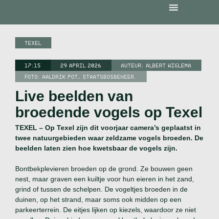
TEXEL
17:15
29 APRIL 2026
AUTEUR:
ALBERT WIGLEMA
FOTO: AALDRIK POT, STAATSBOSBEHEER.
Live beelden van
broedende vogels op Texel
TEXEL – Op Texel zijn dit voorjaar camera’s geplaatst in
twee natuurgebieden waar zeldzame vogels broeden. De
beelden laten zien hoe kwetsbaar de vogels zijn.
Bontbekplevieren broeden op de grond. Ze bouwen geen
nest, maar graven een kuiltje voor hun eieren in het zand,
grind of tussen de schelpen. De vogeltjes broeden in de
duinen, op het strand, maar soms ook midden op een
parkeerterrein. De eitjes lijken op kiezels, waardoor ze niet