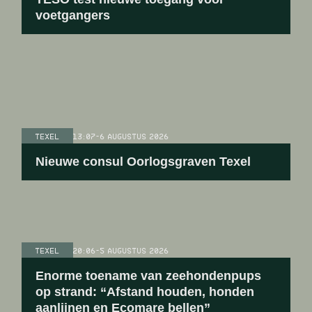
voetgangers
TEXEL
13:07
-
6 AUGUSTUS 2026
Nieuwe consul Oorlogsgraven Texel
TEXEL
20:06
-
5 AUGUSTUS 2026
Enorme toename van zeehondenpups
op strand: “Afstand houden, honden
aanlijnen en Ecomare bellen”