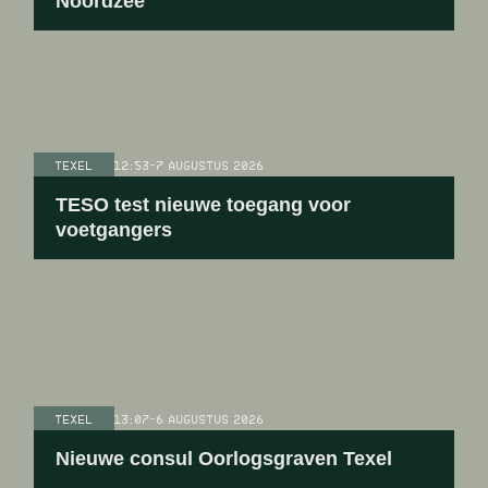
Noordzee
TEXEL
12:53
-
7 AUGUSTUS 2026
TESO test nieuwe toegang voor
voetgangers
TEXEL
13:07
-
6 AUGUSTUS 2026
Nieuwe consul Oorlogsgraven Texel