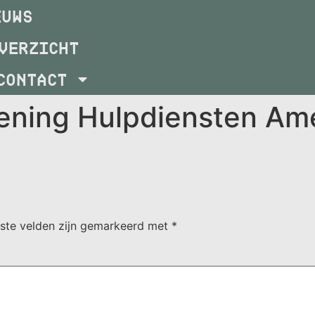
EUWS
VERZICHT
CONTACT
ening Hulpdiensten Am
iste velden zijn gemarkeerd met
*