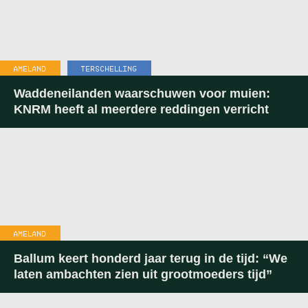
AMELAND
,
TERSCHELLING
10:55
-
31 JULI 2026
Waddeneilanden waarschuwen voor muien:
KNRM heeft al meerdere reddingen verricht
AMELAND
18:52
-
23 JULI 2026
Ballum keert honderd jaar terug in de tijd: “We
laten ambachten zien uit grootmoeders tijd”