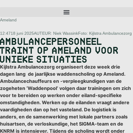
Ameland
12:47
18 juni 2025
AUTEUR:
Niek Wassink
Foto: Kijlstra Ambulancezorg
AMBULANCEPERSONEEL
TRAINT OP AMELAND VOOR
UNIEKE SITUATIES
Kijlstra Ambulancezorg organiseert deze week drie
dagen lang de jaarlijkse waddenscholing op Ameland.
Ambulancechauffeurs en -verpleegkundigen van de
zogeheten ‘Waddenpool’ volgen daar trainingen om zich
voor te bereiden op werken onder eiland-specifieke
omstandigheden. Werken op de eilanden vraagt andere
vaardigheden dan op het vasteland. De logistiek is
anders, en de samenwerking met lokale partners zoals
huisartsen, de verloskundige, het SIGMA-team en de
KNRM is intensiever. Tijdens de scholing wordt onder