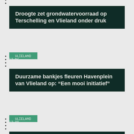
25 JULI 2026
Droogte zet grondwatervoorraad op
Terschelling en Vlieland onder druk
VLIELAND
12:04
-
18 JULI 2026
Duurzame bankjes fleuren Havenplein
van Vlieland op: “Een mooi initiatief”
VLIELAND
12:38
-
9 JULI 2026