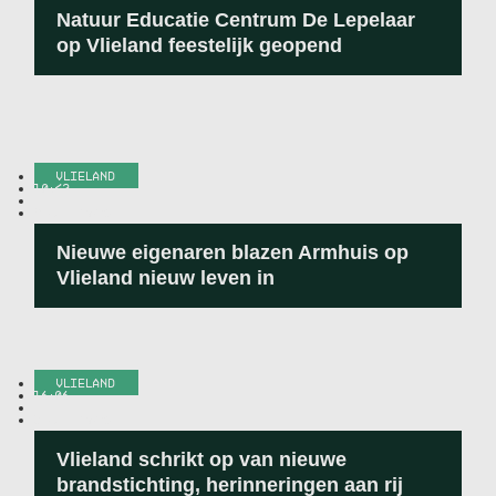
Natuur Educatie Centrum De Lepelaar
op Vlieland feestelijk geopend
VLIELAND
10:42
-
9 JULI 2026
Nieuwe eigenaren blazen Armhuis op
Vlieland nieuw leven in
VLIELAND
16:06
-
3 JULI 2026
Vlieland schrikt op van nieuwe
brandstichting, herinneringen aan rij