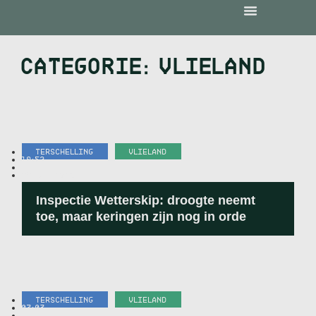
CATEGORIE: VLIELAND
TERSCHELLING
,
VLIELAND
19:52
-
29 JULI 2026
Inspectie Wetterskip: droogte neemt
toe, maar keringen zijn nog in orde
TERSCHELLING
,
VLIELAND
07:03
-