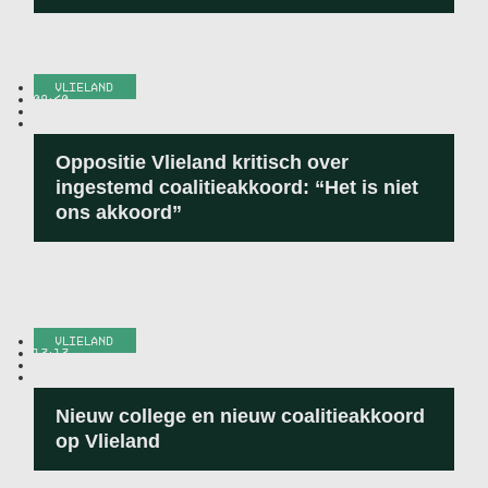
VLIELAND
08:40
-
30 JUNI 2026
Oppositie Vlieland kritisch over
ingestemd coalitieakkoord: “Het is niet
ons akkoord”
VLIELAND
13:13
-
19 JUNI 2026
Nieuw college en nieuw coalitieakkoord
op Vlieland