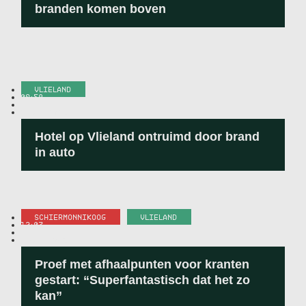
branden komen boven
VLIELAND
09:58
-
2 JULI 2026
Hotel op Vlieland ontruimd door brand
in auto
SCHIERMONNIKOOG
,
VLIELAND
12:07
-
1 JULI 2026
Proef met afhaalpunten voor kranten
gestart: “Superfantastisch dat het zo
kan”