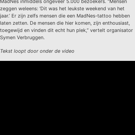
MadNes inmiddels ongeveer 5.000 bezoekers. “Mensen
zeggen weleens: ‘Dit was het leukste weekend van het
jaar.’ Er zijn zelfs mensen die een MadNes-tattoo hebben
laten zetten. De mensen die hier komen, zijn enthousiast,
toegewijd en vinden dit echt hun plek,” vertelt organisator
Symen Verbruggen.
Tekst loopt door onder de video