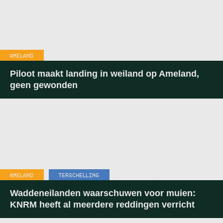
AMELAND
20:05
-
3 AUGUSTUS 2026
Piloot maakt landing in weiland op Ameland,
geen gewonden
AMELAND
,
TERSCHELLING
10:55
-
31 JULI 2026
Waddeneilanden waarschuwen voor muien:
KNRM heeft al meerdere reddingen verricht