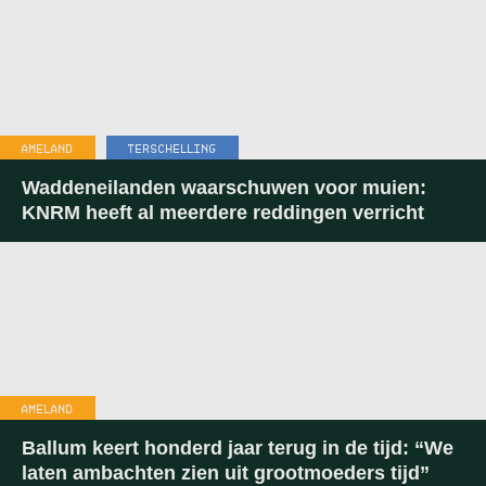
AMELAND
,
TERSCHELLING
10:55
-
31 JULI 2026
Waddeneilanden waarschuwen voor muien:
KNRM heeft al meerdere reddingen verricht
AMELAND
18:52
-
23 JULI 2026
Ballum keert honderd jaar terug in de tijd: “We
laten ambachten zien uit grootmoeders tijd”