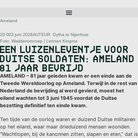
Ameland
20:00
3 juni 2026
AUTEUR:
Gytha te Nijenhuis
Foto: Waddenomroep | Lennart Kingma
EEN LUIZENLEVENTJE VOOR
DUITSE SOLDATEN: AMELAND
81 JAAR BEVRIJD
AMELAND –
81 jaar geleden kwam er een einde aan de
Tweede Wereldoorlog op Ameland. Terwijl in de rest van
Nederland de bevrijding al werd gevierd, moest het
eiland wachten tot 3 juni 1945 voordat de Duitse
bezetting definitief ten einde kwam.
Ten tijde van de oorlog waren er duizend Duitse militairen
op het eiland, waar maar drieduizend mensen woonden.
“Wachtlopen, bij de kanonnen zitten, slapen en eten,” dat is