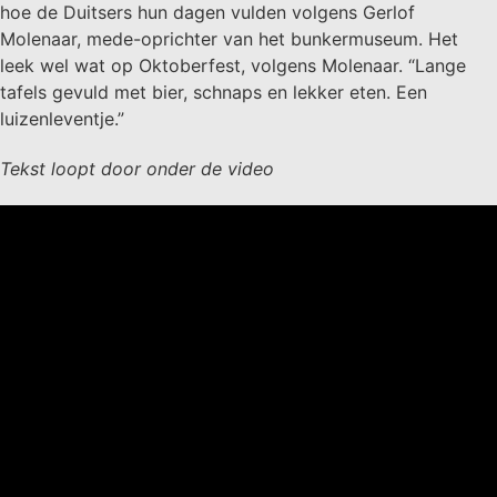
hoe de Duitsers hun dagen vulden volgens Gerlof
Molenaar, mede-oprichter van het bunkermuseum. Het
leek wel wat op Oktoberfest, volgens Molenaar. “Lange
tafels gevuld met bier, schnaps en lekker eten. Een
luizenleventje.”
Tekst loopt door onder de video