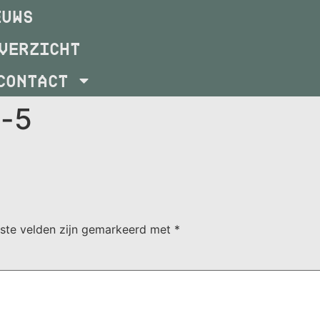
EUWS
VERZICHT
CONTACT
d-5
iste velden zijn gemarkeerd met
*