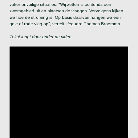
vaker onveilige situaties. “Wij zetten ’s ochtends een
zwemgebied uit en plaatsen de vlaggen. Vervolgens kijken
we hoe de stroming is. Op basis daarvan hangen we een
gele of rode vlag op”, vertelt lifeguard Thomas Broersma.
Tekst loopt door onder de video