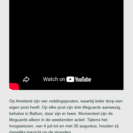
Op Ameland zijn vier reddingsposten, waarbij ieder dorp een
eigen post heeft. Op elke post zijn drie lifeguards aanwezig,
behalve in Ballum, daar zijn er twee. Momenteel zijn de
lifeguards alleen in de weekenden actief. Tijdens het
hoogseizoen, van 4 juli tot en met 30 augustus, houden zij
dagelijks toezicht op de stranden.