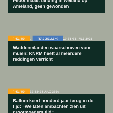
Piloot maakt landing in weiland op
Ameland, geen gewonden
AMELAND
,
TERSCHELLING
10:55
-
31 JULI 2026
Waddeneilanden waarschuwen voor
muien: KNRM heeft al meerdere
reddingen verricht
AMELAND
18:52
-
23 JULI 2026
Ballum keert honderd jaar terug in de
tijd: “We laten ambachten zien uit
grootmoeders tijd”