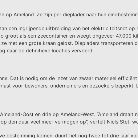
 op Ameland. Ze zijn per dieplader naar hun eindbestemm
n een ingrijpende uitbreiding van het elektriciteitsnet o
is zo groot als een zeecontainer en weegt ongeveer 47.000
ze met een grote kraan gelost. Diepladers transporteren de 
g naar de definitieve locaties vervoerd.
ne. Dat is nodig om de inzet van zwaar materieel efficië
overlast voor bewoners, ondernemers en bezoekers beperkt.
op Ameland-Oost en drie op Ameland-West. “Ameland draait 
 op den duur veel meer vermogen op”, vertelt Niels Stet, w
eve bestemming komen, duurt het nog twee tot drie jaar voo