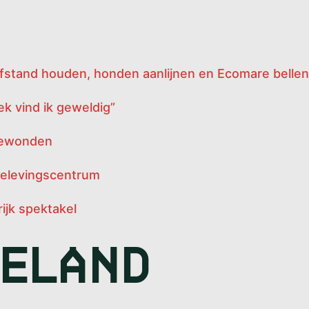
stand houden, honden aanlijnen en Ecomare bellen
k vind ik geweldig”
 gewonden
belevingscentrum
ijk spektakel
MELAND