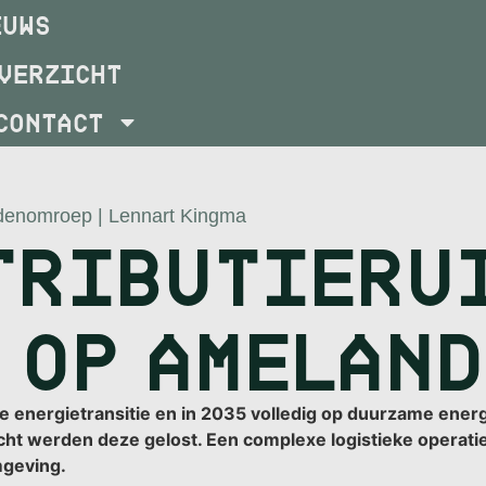
EUWS
VERZICHT
CONTACT
denomroep | Lennart Kingma
TRIBUTIERU
 OP AMELAN
energietransitie en in 2035 volledig op duurzame energie
acht werden deze gelost. Een complexe logistieke opera
mgeving.