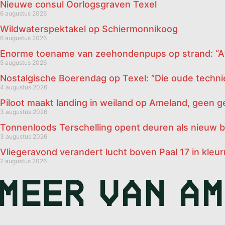
Nieuwe consul Oorlogsgraven Texel
6 augustus 2026
Wildwaterspektakel op Schiermonnikoog
6 augustus 2026
Enorme toename van zeehondenpups op strand: “Af
5 augustus 2026
Nostalgische Boerendag op Texel: “Die oude technie
4 augustus 2026
Piloot maakt landing in weiland op Ameland, geen
3 augustus 2026
Tonnenloods Terschelling opent deuren als nieuw 
3 augustus 2026
Vliegeravond verandert lucht boven Paal 17 in kleurr
2 augustus 2026
MEER VAN
A