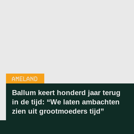
AMELAND
18:52
-
23 JULI 2026
Ballum keert honderd jaar terug
in de tijd: “We laten ambachten
zien uit grootmoeders tijd”