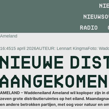
NI
NIEUWSO
RADIO
Ameland
16:45
15 april 2026
AUTEUR:
Lennart Kingma
Foto: Wad
NIEUWE DIS
AANGEKOMEN
AMELAND – Waddeneiland Ameland wil koploper zijn in de 
zeven grote distributieruimtes op het eiland. Maandagn
en andere betrokken partijen, met oog voor natuur en o