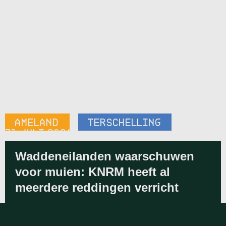
AMELAND
,
TERSCHELLING
10:55
-
31 JULI 2026
Waddeneilanden waarschuwen
voor muien: KNRM heeft al
meerdere reddingen verricht