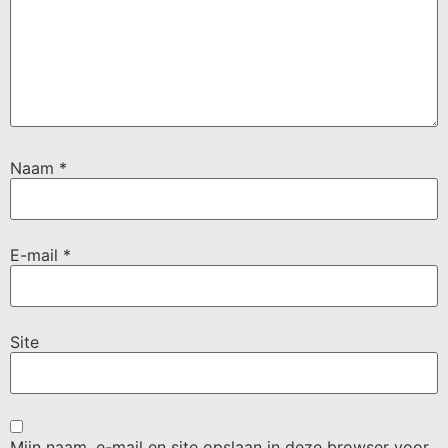
Naam
*
E-mail
*
Site
Mijn naam, e-mail en site opslaan in deze browser voor