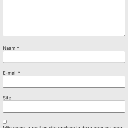
Naam
*
E-mail
*
Site
Mijn naam, e-mail en site opslaan in deze browser voor