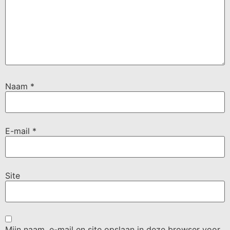
Naam
*
E-mail
*
Site
Mijn naam, e-mail en site opslaan in deze browser voor