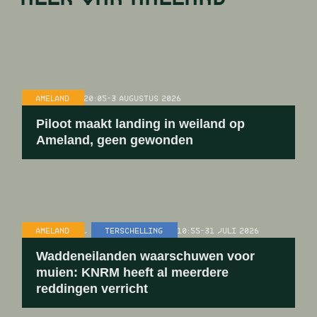
AMELAND
20:05
-
3 AUGUSTUS 2026
Piloot maakt landing in weiland op
Ameland, geen gewonden
AMELAND
,
TERSCHELLING
10:55
-
31 JULI 2026
Waddeneilanden waarschuwen voor
muien: KNRM heeft al meerdere
reddingen verricht