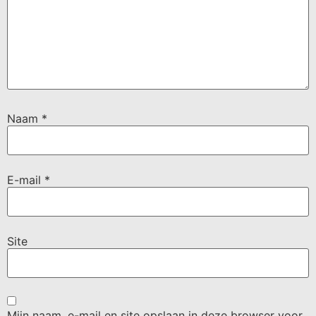
Naam
*
E-mail
*
Site
Mijn naam, e-mail en site opslaan in deze browser voor