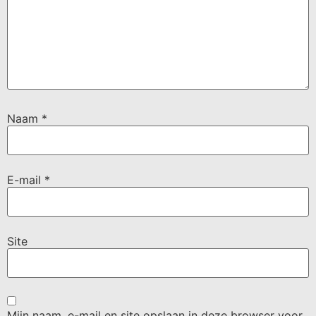
Naam
*
E-mail
*
Site
Mijn naam, e-mail en site opslaan in deze browser voor