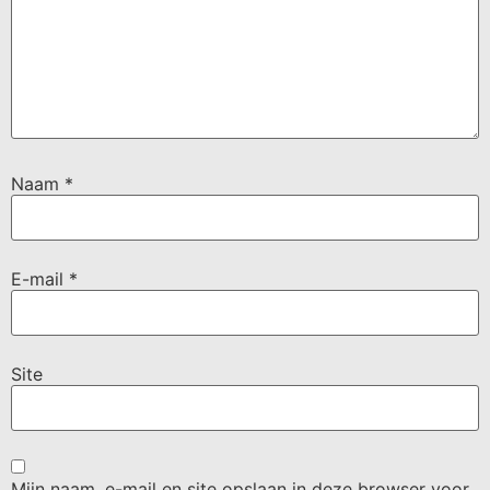
Naam
*
E-mail
*
Site
Mijn naam, e-mail en site opslaan in deze browser voor