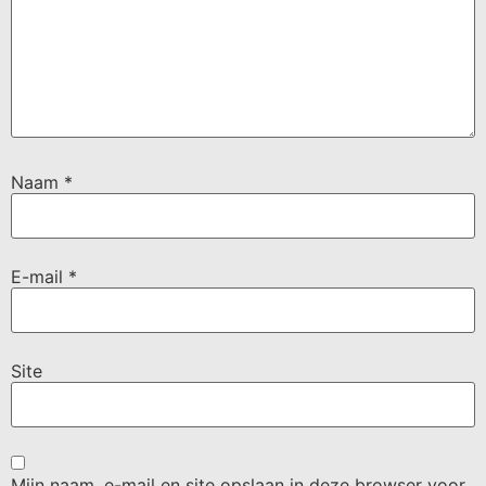
Naam
*
E-mail
*
Site
Mijn naam, e-mail en site opslaan in deze browser voor