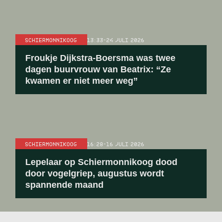
SCHIERMONNIKOOG
13:33
-
24 JULI 2026
Froukje Dijkstra-Boersma was twee
dagen buurvrouw van Beatrix: “Ze
kwamen er niet meer weg”
SCHIERMONNIKOOG
16:28
-
16 JULI 2026
Lepelaar op Schiermonnikoog dood
door vogelgriep, augustus wordt
spannende maand