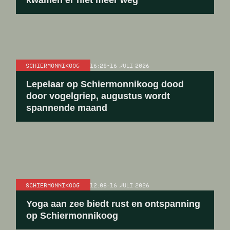
kwamen er niet meer weg”
SCHIERMONNIKOOG
16:28
-
16 JULI 2026
Lepelaar op Schiermonnikoog dood
door vogelgriep, augustus wordt
spannende maand
SCHIERMONNIKOOG
12:08
-
16 JULI 2026
Yoga aan zee biedt rust en ontspanning
op Schiermonnikoog