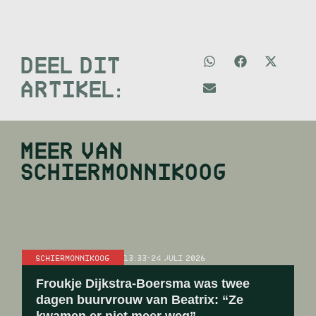
DEEL DIT
ARTIKEL:
MEER VAN
SCHIERMONNIKOOG
SCHIERMONNIKOOG
13:33
-
24 JULI 2026
Froukje Dijkstra-Boersma was twee
dagen buurvrouw van Beatrix: “Ze