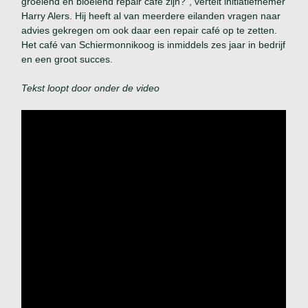
groeiend en bloeiend repair café zijn?”, vertelt initiatiefnemer
Harry Alers. Hij heeft al van meerdere eilanden vragen naar
advies gekregen om ook daar een repair café op te zetten.
Het café van Schiermonnikoog is inmiddels zes jaar in bedrijf
en een groot succes.
Tekst loopt door onder de video