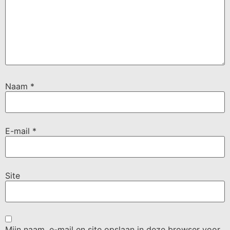
Naam
*
E-mail
*
Site
Mijn naam, e-mail en site opslaan in deze browser voor