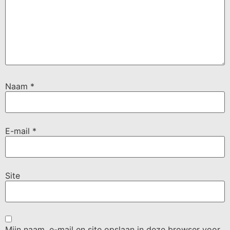
Naam
*
E-mail
*
Site
Mijn naam, e-mail en site opslaan in deze browser voor