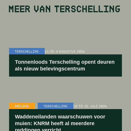
MEER VAN
TERSCHELLING
TERSCHELLING
14:35
-
3 AUGUSTUS 2026
Tonnenloods Terschelling opent deuren
als nieuw belevingscentrum
AMELAND
,
TERSCHELLING
10:55
-
31 JULI 2026
Waddeneilanden waarschuwen voor
muien: KNRM heeft al meerdere
reddingen verricht