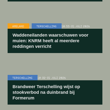
AMELAND
,
TERSCHELLING
10:55
-
31 JULI 2026
Waddeneilanden waarschuwen voor
muien: KNRM heeft al meerdere
reddingen verricht
TERSCHELLING
10:32
-
31 JULI 2026
Brandweer Terschelling wijst op
stookverbod na duinbrand bij
Formerum