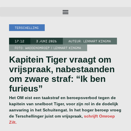
TERSCHELLING
17:12
3 JUNI 2026
AUTEUR:
LENNART KINGMA
FOTO: WADDENOMROEP | LENNART KINGMA
Kapitein Tiger vraagt om
vrijspraak, nabestaanden
om zware straf: “Ik ben
furieus”
Het OM eist een taakstraf en beroepsverbod tegen de
kapitein van snelboot Tiger, voor zijn rol in de dodelijk
aanvaring in het Schuitengat. In het hoger beroep vroeg
de Terschellinger juist om vrijspraak,
schrijft Omroep
Zilt.