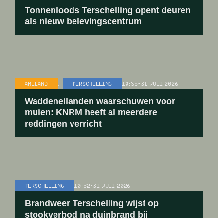
Tonnenloods Terschelling opent deuren
als nieuw belevingscentrum
AMELAND
,
TERSCHELLING
10:55
-
31 JULI 2026
Waddeneilanden waarschuwen voor
muien: KNRM heeft al meerdere
reddingen verricht
TERSCHELLING
10:32
-
31 JULI 2026
Brandweer Terschelling wijst op
stookverbod na duinbrand bij