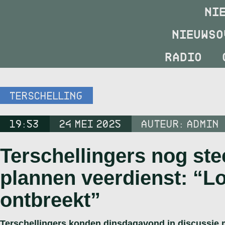
NI
NIEUWSO
RADIO
TERSCHELLING
19:53
24 MEI 2025
AUTEUR:
ADMIN
Terschellingers nog ste
plannen veerdienst: “L
ontbreekt”
Terschellingers konden dinsdagavond in discussie m