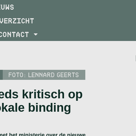
EUWS
VERZICHT
CONTACT
FOTO: LENNARD GEERTS
eds kritisch op
okale binding
et het ministerie over de nieuwe