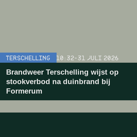
TERSCHELLING
10:32
-
31 JULI 2026
Brandweer Terschelling wijst op
stookverbod na duinbrand bij
Formerum