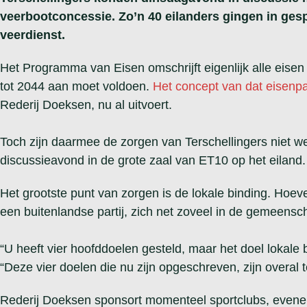
veerbootconcessie. Zo’n 40 eilanders gingen in ges
veerdienst.
Het Programma van Eisen omschrijft eigenlijk alle eise
tot 2044 aan moet voldoen.
Het concept van dat eisenp
Rederij Doeksen, nu al uitvoert.
Toch zijn daarmee de zorgen van Terschellingers niet we
discussieavond in de grote zaal van ET10 op het eiland.
Het grootste punt van zorgen is de lokale binding. Hoev
een buitenlandse partij, zich net zoveel in de gemeensc
“U heeft vier hoofddoelen gesteld, maar het doel lokale 
“Deze vier doelen die nu zijn opgeschreven, zijn overal 
Rederij Doeksen sponsort momenteel sportclubs, evenem