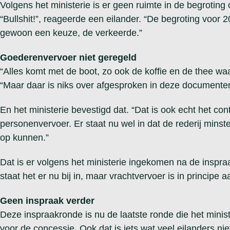
Volgens het ministerie is er geen ruimte in de begroting
“Bullshit!”, reageerde een eilander. “De begroting voor 
gewoon een keuze, de verkeerde.”
Goederenvervoer niet geregeld
“Alles komt met de boot, zo ook de koffie en de thee waar
“Maar daar is niks over afgesproken in deze documenten,
En het ministerie bevestigd dat. “Dat is ook echt het co
personenvervoer. Er staat nu wel in dat de rederij min
op kunnen.”
Dat is er volgens het ministerie ingekomen na de inspra
staat het er nu bij in, maar vrachtvervoer is in principe a
Geen inspraak verder
Deze inspraakronde is nu de laatste ronde die het minis
voor de concessie. Ook dat is iets wat veel eilanders niet