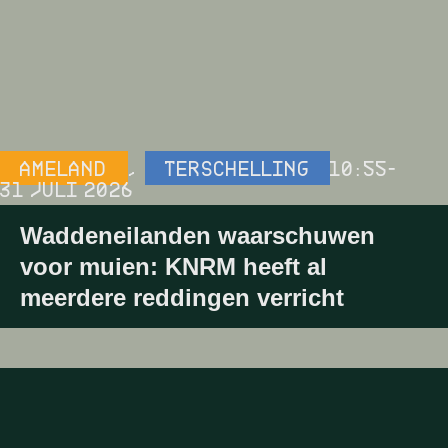
AMELAND
,
TERSCHELLING
10:55
-
31 JULI 2026
Waddeneilanden waarschuwen
voor muien: KNRM heeft al
meerdere reddingen verricht