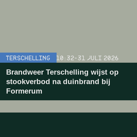
TERSCHELLING
10:32
-
31 JULI 2026
Brandweer Terschelling wijst op
stookverbod na duinbrand bij
Formerum