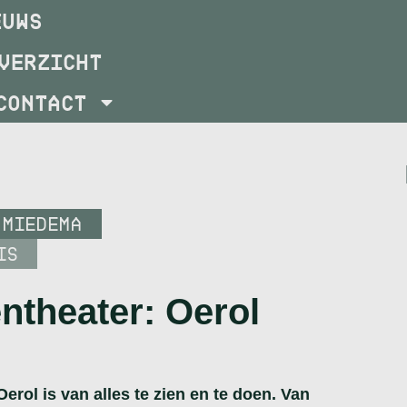
EUWS
VERZICHT
CONTACT
 MIEDEMA
IS
ntheater: Oerol
ol is van alles te zien en te doen. Van