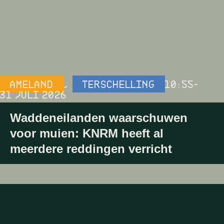
AMELAND
,
TERSCHELLING
10:55
-
31 JULI 2026
Waddeneilanden waarschuwen
voor muien: KNRM heeft al
meerdere reddingen verricht