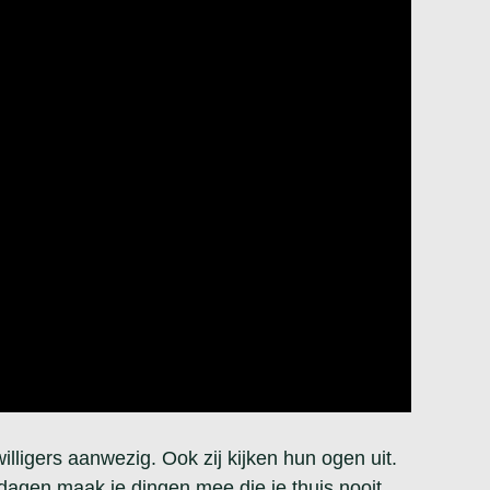
willigers aanwezig. Ook zij kijken hun ogen uit.
 dagen maak je dingen mee die je thuis nooit