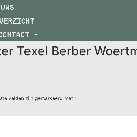
EUWS
VERZICHT
CONTACT
er Texel Berber Woer
iste velden zijn gemarkeerd met
*