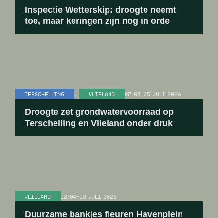
Inspectie Wetterskip: droogte neemt
toe, maar keringen zijn nog in orde
TERSCHELLING
,
VLIELAND
07:03
-
25 JULI 2026
Droogte zet grondwatervoorraad op
Terschelling en Vlieland onder druk
VLIELAND
12:04
-
18 JULI 2026
Duurzame bankjes fleuren Havenplein