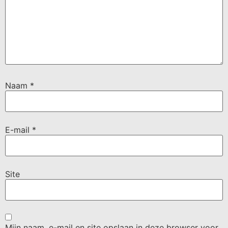
Naam
*
E-mail
*
Site
Mijn naam, e-mail en site opslaan in deze browser voor