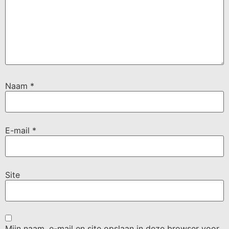
Naam
*
E-mail
*
Site
Mijn naam, e-mail en site opslaan in deze browser voor