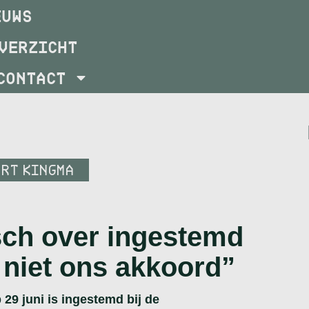
EUWS
VERZICHT
CONTACT
ART KINGMA
isch over ingestemd
s niet ons akkoord”
29 juni is ingestemd bij de