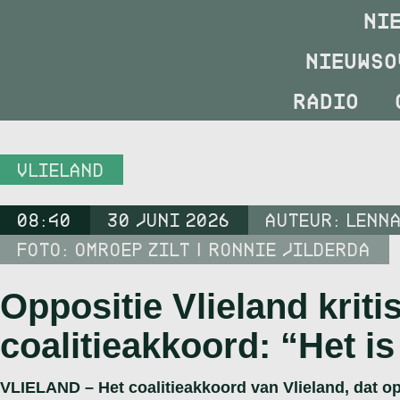
NI
NIEUWSO
RADIO
VLIELAND
08:40
30 JUNI 2026
AUTEUR:
LENN
FOTO: OMROEP ZILT | RONNIE JILDERDA
Oppositie Vlieland krit
coalitieakkoord: “Het i
VLIELAND – Het coalitieakkoord van Vlieland, dat op 