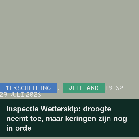
TERSCHELLING
,
VLIELAND
19:52
-
29 JULI 2026
Inspectie Wetterskip: droogte
neemt toe, maar keringen zijn nog
in orde