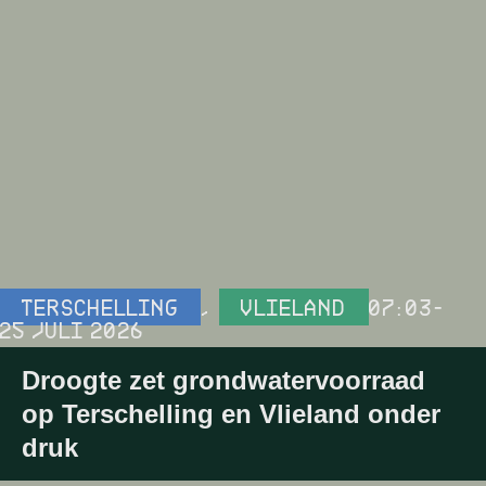
TERSCHELLING
,
VLIELAND
07:03
-
25 JULI 2026
Droogte zet grondwatervoorraad
op Terschelling en Vlieland onder
druk