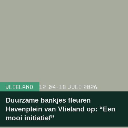
VLIELAND
12:04
-
18 JULI 2026
Duurzame bankjes fleuren
Havenplein van Vlieland op: “Een
mooi initiatief”