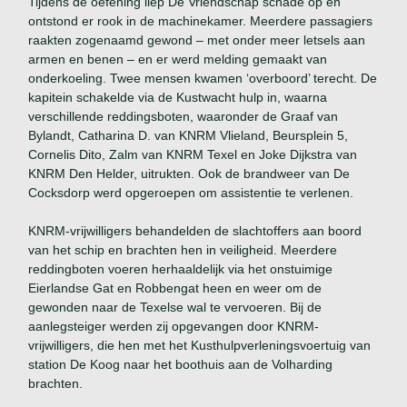
Tijdens de oefening liep De Vriendschap schade op en
ontstond er rook in de machinekamer. Meerdere passagiers
raakten zogenaamd gewond – met onder meer letsels aan
armen en benen – en er werd melding gemaakt van
onderkoeling. Twee mensen kwamen ‘overboord’ terecht. De
kapitein schakelde via de Kustwacht hulp in, waarna
verschillende reddingsboten, waaronder de Graaf van
Bylandt, Catharina D. van KNRM Vlieland, Beursplein 5,
Cornelis Dito, Zalm van KNRM Texel en Joke Dijkstra van
KNRM Den Helder, uitrukten. Ook de brandweer van De
Cocksdorp werd opgeroepen om assistentie te verlenen.
KNRM-vrijwilligers behandelden de slachtoffers aan boord
van het schip en brachten hen in veiligheid. Meerdere
reddingboten voeren herhaaldelijk via het onstuimige
Eierlandse Gat en Robbengat heen en weer om de
gewonden naar de Texelse wal te vervoeren. Bij de
aanlegsteiger werden zij opgevangen door KNRM-
vrijwilligers, die hen met het Kusthulpverleningsvoertuig van
station De Koog naar het boothuis aan de Volharding
brachten.